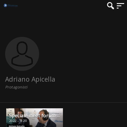
Adriano Apicella
Protagonisti
Speciale meet forum Alghero, Massimiliano Cossu ( portale Sardegna) e Adriano Apicella ( welcome travel)
2022 – 8:20