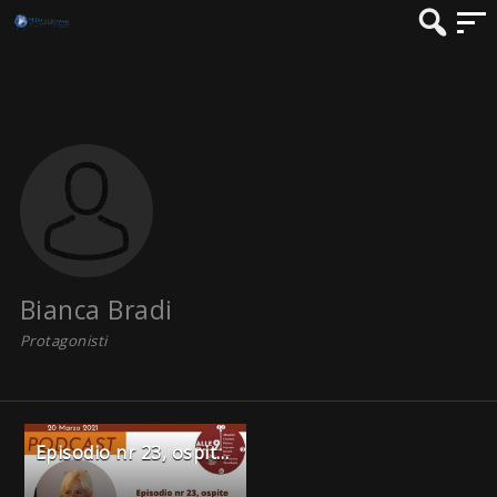
Bianca Bradi
Protagonisti
Episodio nr 23, ospite Maria Elena Rossi direttrice marketing di ENIT, partecipano Sandro Usai e Bianca Bradi.