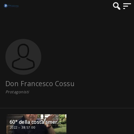
Don Francesco Cossu
Protagonisti
60° della costa smeralda, Don Francesco Cossu già parroco di Arzachena dal 1973 al 2016
2022 – 38:57:00