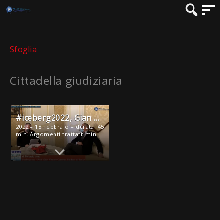
Sfoglia
Cittadella giudiziaria
#iceberg2022, Gian Vittorio Campus- Sindaco di Sassari
2022 – 18 Febbraio – durata: 45
min. Argomenti trattati: min
0,50 Cittadella Giudiziaria; Min.
7:25 La pandemia, rischi e
opportunità; min 13:35 unità e
coinvolgimento di tutta la
comunità sassarese per la
gestione e […]