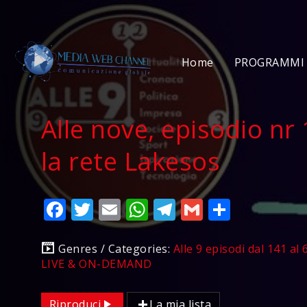
Home
PROGRAMMI 
Alle nove, episodio nr 
la rete Lakesos
Facebook
Twitter
Email
WhatsApp
Telegram
Gmail
Condivi
Genres / Categories:
Alle 9 episodi dal 141 al 
LIVE & ON-DEMAND
Riproduci
La mia lista