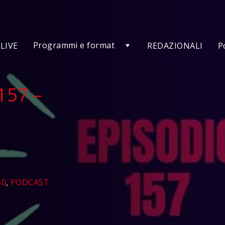
Programmi e format
LIVE
REDAZIONALI
P
157 –
di
60
,
PODCAST