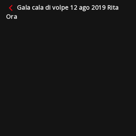
Gala cala di volpe 12 ago 2019 Rita
Ora
Gala cala di volpe 12 ago
2019 Rita Ora
2019
Facebook
Twitter
Email
WhatsApp
Telegram
Gmail
Condividi
Genres / Categories:
Costa esmeralda channel
,
redazionali
Riproduci
La mia lista