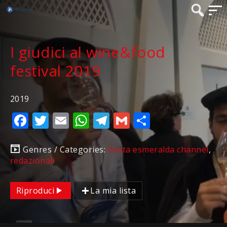
I giudici al wine&food
festival 2019
2019
Facebook
Twitter
Email
WhatsApp
Telegram
Gmail
Condividi
Genres / Categories:
Costa esmeralda channel
,
redazionali
Riproduci
La mia lista