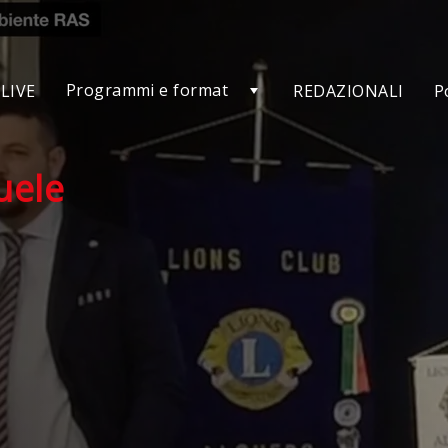
Programmi e format
LIVE
REDAZIONALI
P
uele
di