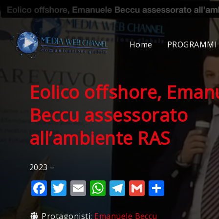
Home
PROGRAMMI 
Eolico offshore, Eman
Beccu assessorato
all’ambiente RAS
2023 –
Facebook
Twitter
Email
WhatsApp
Telegram
Gmail
Condivi
Protagonisti:
Emanuele Beccu