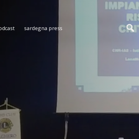
odcast
sardegna press