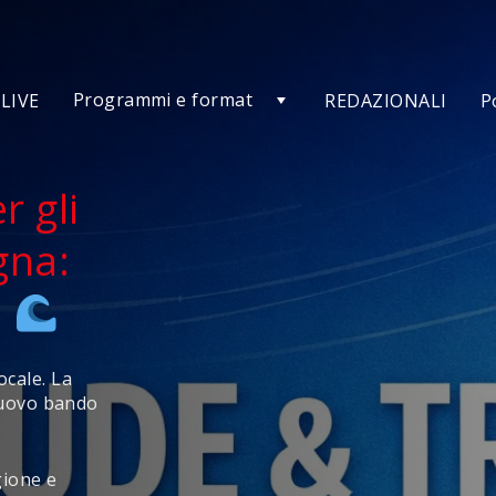
Programmi e format
LIVE
REDAZIONALI
P
r gli
gna:
!
ocale. La
nuovo bando
gione e