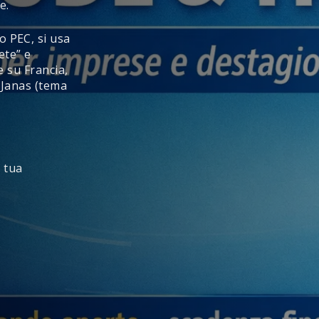
e.
 PEC, si usa
ete” e
 su Francia,
 Janas (tema
a tua
di