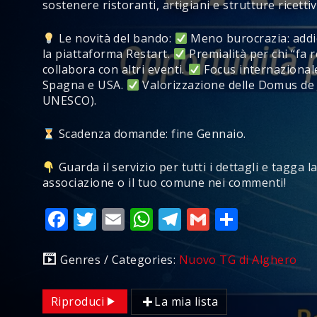
sostenere ristoranti, artigiani e strutture ricettiv
Le novità del bando:
Meno burocrazia: addio
la piattaforma Restart.
Premialità per chi “fa r
collabora con altri eventi.
Focus internazionale
Spagna e USA.
Valorizzazione delle Domus de
UNESCO).
Scadenza domande: fine Gennaio.
Guarda il servizio per tutti i dettagli e tagga l
associazione o il tuo comune nei commenti!
Facebook
Twitter
Email
WhatsApp
Telegram
Gmail
Condivi
Genres / Categories:
Nuovo TG di Alghero
Riproduci
La mia lista