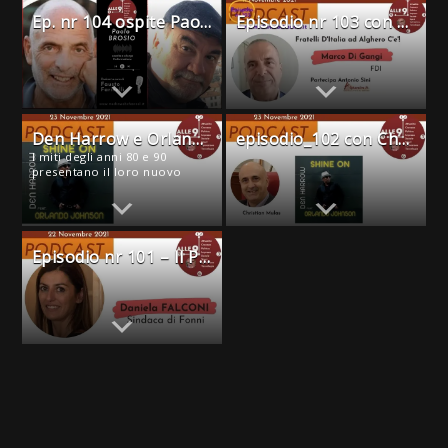
Ep. nr 104 ospite Paolo Brosio
Episodio nr 103 con marco Di Gangi ( FDI) e la partecipazione di Antonio Sini di Alghero live
Den Harrow e Orlando Johnson presentano il nuovo singolo ” shine on”
episodio_102 con Christian Mulas, Den Harrow e Orlando Johnson
I miti degli anni 80 e 90
presentano il loro nuovo
singolo ” Shine on”. Con Den
Harrow e Orlando Johnson.
Episodio nr 101 – Il PNRR e i comuni della Sardegna . Con Daniela Falconi Sindaca di Fonni (NU)