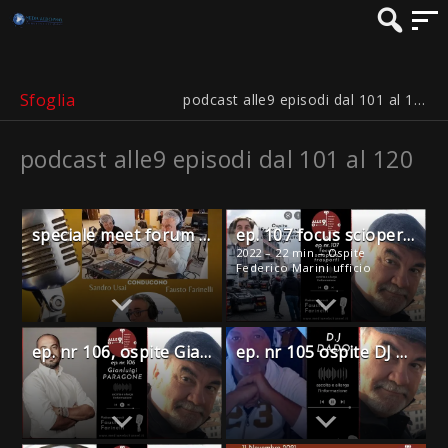
Sfoglia
podcast alle9 episodi dal 101 al 120
podcast alle9 episodi dal 101 al 120
speciale meet forum 2022, Angelo Gnani shardana tours
ep. 107 focus sciopero trasporti in Sardegna,
2022 – 22 min – Ospite
Federico Marini ufficio
stampa confartigianato
Sardegna.
ep. nr 106, ospite Gianluigi Paragone
ep. nr 105 ospite DJ Dado