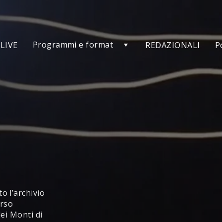
Programmi e format
LIVE
REDAZIONALI
P
o l’archivio
orso
dei Monti di