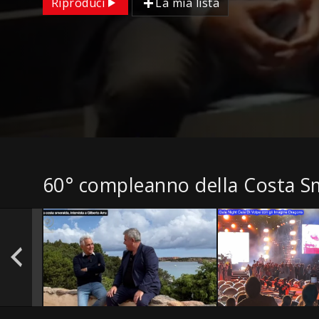
Riproduci
La mia lista
60° compleanno della Costa S