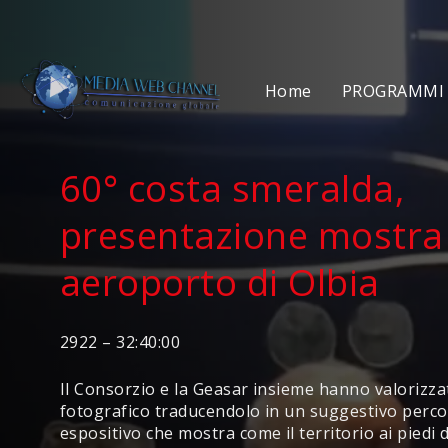
Home
PROGRAMMI 
60° costa smeralda,
presentazione mostra
aeroporto di Olbia
2922 – 32:40:00
Il Consorzio e la Geasar insieme hanno valorizzat
fotografico traducendolo in un suggestivo perc
espositivo che mostra come il territorio ai piedi 