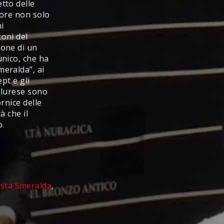
tto delle
lore non solo
i
toni del
ione di un
unico, che ha
meralda”, ai
ept e gli
allurese sono
ornice delle
à che il
o.
di
osta Smeralda
,