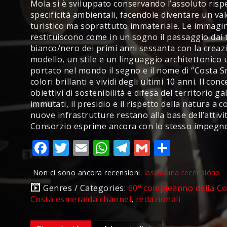
Mola si è sviluppato conservando l’assoluto rispe
specificità ambientali, facendole diventare un va
turistico ma soprattutto immateriale. Le immagin
restituiscono come in un sogno il passaggio dai 
bianco/nero dei primi anni sessanta con la creaz
modello, un stile e un linguaggio architettonico 
portato nel mondo il segno e il nome di “Costa S
colori brillanti e vividi degli ultimi 10 anni. Il conc
obiettivi di sostenibilità e difesa del territorio g
immutati, il presidio e il rispetto della natura a c
nuove infrastrutture restano alla base dell’attivit
Consorzio esprime ancora con lo stesso impegn
Facebook
Twitter
Email
WhatsApp
Telegram
Gmail
Condivi
Non ci sono ancora recensioni.
lascia una recensione
Genres / Categories:
60° compleanno della C
Costa esmeralda channel
,
redazionali