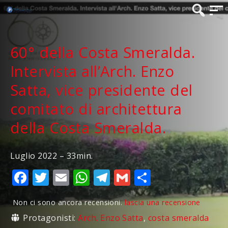
60° della Costa Smeralda.
Intervista all’Arch. Enzo
Satta, vice presidente del
comitato di architettura
della Costa Smeralda.
Luglio 2022 – 33min.
Facebook
Twitter
Email
WhatsApp
Telegram
Gmail
Condividi
Non ci sono ancora recensioni.
lascia una recensione
Protagonisti:
Arch. Enzo Satta
,
costa smeralda