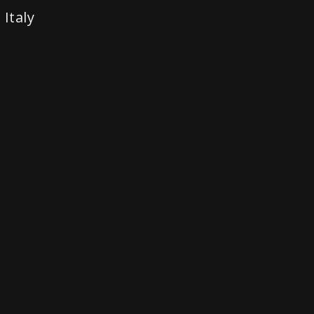
Italy
odcast
sardegna press