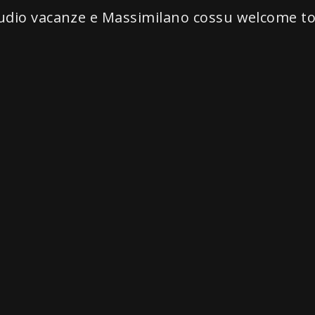
udio vacanze e Massimilano cossu welcome to 
Programmi e format
LIVE
REDAZIONALI
P
o
o
y
di