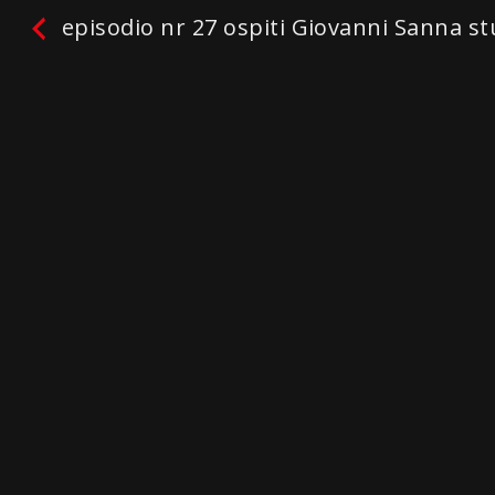
episodio nr 27 ospiti Giovanni Sanna st
Home
PROGRAMMI 
episodio nr 27 ospiti
Giovanni Sanna studi
vacanze e Massimilan
cossu welcome to Ital
Facebook
Twitter
Email
WhatsApp
Telegram
Gmail
Condivi