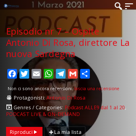
Episodio nr 7 – Ospite
Antonio Di Rosa, direttore La
nuova Sardegna
Facebook
Twitter
Email
WhatsApp
Telegram
Gmail
Condividi
Non ci sono ancora recensioni.
lascia una recensione
Protagonisti:
Antonio Di Rosa
Genres / Categories:
Podcast ALLE9 dal 1 al 20
,
PODCAST LIVE & ON-DEMAND
Riproduci
La mia lista