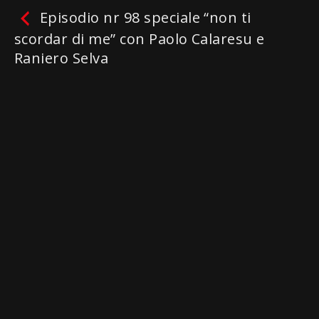
Episodio nr 98 speciale “non ti
scordar di me” con Paolo Calaresu e
Raniero Selva
Episodio nr 98 speciale “non
ti scordar di me” con Paolo
Calaresu e Raniero Selva
Facebook
Twitter
Email
WhatsApp
Telegram
Gmail
Condividi
Non ci sono ancora recensioni.
lascia una recensione
Genres / Categories:
alle9 episodi dal 81 al 100
,
PODCAST LIVE & ON-DEMAND
Paolo Calaresu
,
Raniero Selva
Riproduci
La mia lista