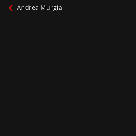
Andrea Murgia
Andrea Murgia
Facebook
Twitter
Email
WhatsApp
Telegram
Gmail
Condividi
Non ci sono ancora recensioni.
lascia una recensione
Protagonisti:
Andrea Murgia
Genres / Categories:
Chi è il candidato -
Regionali sardegna 2019
Riproduci
La mia lista