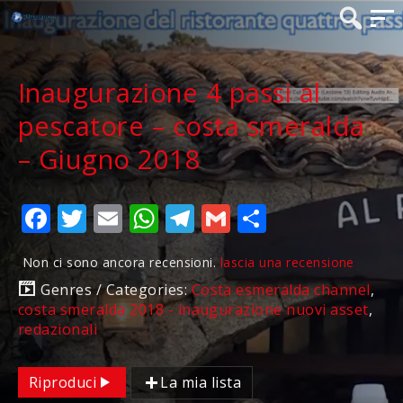
Inaugurazione 4 passi al
pescatore – costa smeralda
– Giugno 2018
Facebook
Twitter
Email
WhatsApp
Telegram
Gmail
Condividi
Non ci sono ancora recensioni.
lascia una recensione
Genres / Categories:
Costa esmeralda channel
,
costa smeralda 2018 - inaugurazione nuovi asset
,
redazionali
Riproduci
La mia lista