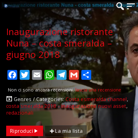
Inaugurazione ristorante
Nuna – costa smeralda –
giugno 2018
Facebook
Twitter
Email
WhatsApp
Telegram
Gmail
Condividi
Non ci sono ancora recensioni.
lascia una recensione
Genres / Categories:
Costa esmeralda channel
,
costa smeralda 2018 - inaugurazione nuovi asset
,
redazionali
Riproduci
La mia lista