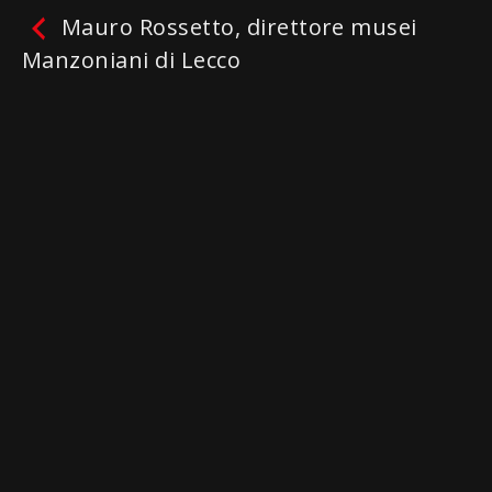
Mauro Rossetto, direttore musei
Manzoniani di Lecco
Mauro Rossetto, direttore
musei Manzoniani di Lecco
Facebook
Twitter
Email
WhatsApp
Telegram
Gmail
Condividi
Non ci sono ancora recensioni.
lascia una recensione
Protagonisti:
Mario Dedola
,
Mauro Rossetto
Genres / Categories:
Gli "speciali" di Alghero
Channel
,
Iceberg
Riproduci
La mia lista