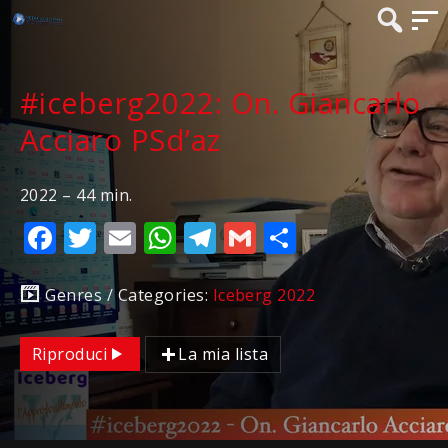
#iceberg2022: On. Giancarlo
Acciaro PSd’az
2022 – 44 min.
Facebook
Twitter
Email
WhatsApp
Telegram
Gmail
Condividi
Genres / Categories:
Iceberg 2022
Riproduci
La mia lista