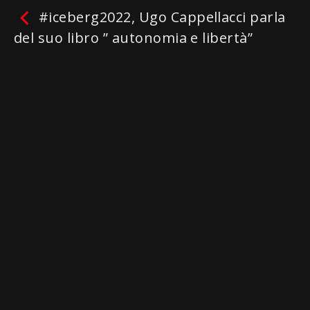
#iceberg2022, Ugo Cappellacci parla
del suo libro ” autonomia e libertà”
#iceberg2022, Ugo
Cappellacci parla del suo
libro ” autonomia e libertà”
2022 – 10 min.
Facebook
Twitter
Email
WhatsApp
Telegram
Gmail
Condividi
Non ci sono ancora recensioni.
lascia una recensione
Protagonisti:
Ugo Cappellacci
Genres / Categories:
Iceberg 2022
Riproduci
La mia lista