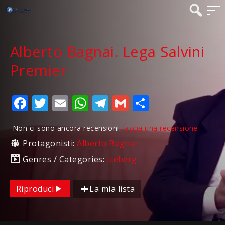
Alberto Bagnai. Lega Salvini
Premier
Facebook
Twitter
Email
WhatsApp
Telegram
Gmail
Condividi
Non ci sono ancora recensioni.
lascia una recensione
Protagonisti:
Alberto Bagnai
Genres / Categories:
Iceberg
Riproduci
La mia lista