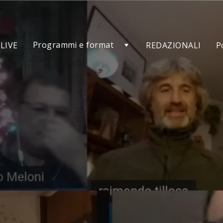
Programmi e format
LIVE
REDAZIONALI
P
di