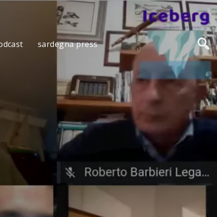
odcast
sardegna press