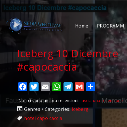
Home
PROGRAMMI 
Iceberg 10 Dicembre
#capocaccia
Facebook
Twitter
Email
WhatsApp
Telegram
Gmail
Condivi
Non ci sono ancora recensioni.
lascia una recensione
Genres / Categories:
Iceberg
hotel capo caccia