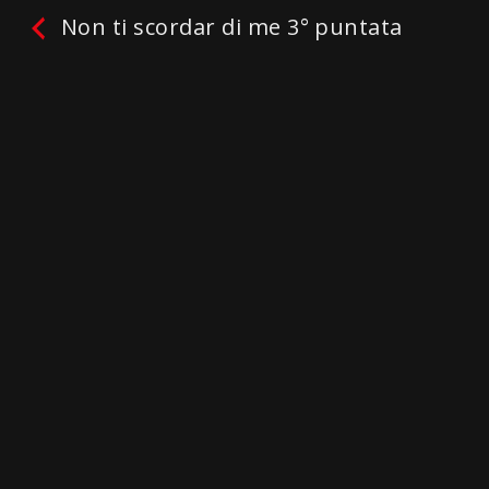
Non ti scordar di me 3° puntata
Non ti scordar di me 3°
puntata
Facebook
Twitter
Email
WhatsApp
Telegram
Gmail
Condividi
Non ci sono ancora recensioni.
lascia una recensione
Genres / Categories:
Non ti scordar di me 1°
stagione
Riproduci
La mia lista