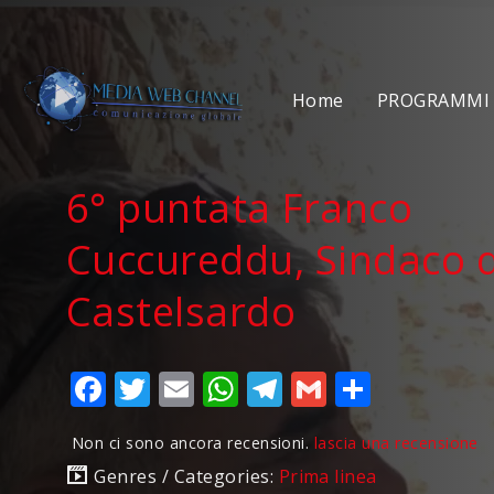
Home
PROGRAMMI 
6° puntata Franco
Cuccureddu, Sindaco d
Castelsardo
Facebook
Twitter
Email
WhatsApp
Telegram
Gmail
Condivi
Non ci sono ancora recensioni.
lascia una recensione
Genres / Categories:
Prima linea