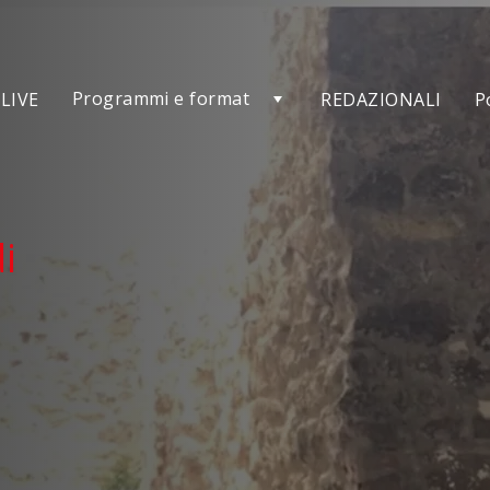
Programmi e format
LIVE
REDAZIONALI
P
i
di