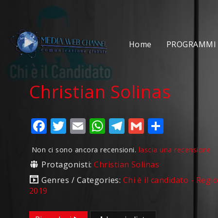
Home
PROGRAMMI 
Christian Solinas
Facebook
Twitter
Email
WhatsApp
Telegram
Gmail
Condivi
Non ci sono ancora recensioni.
lascia una recensione
Protagonisti:
Christian Solinas
Genres / Categories:
Chi è il candidato - Regi
2019