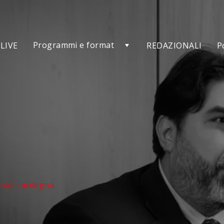
Programmi e format
LIVE
REDAZIONALI
P
di
onali sardegna