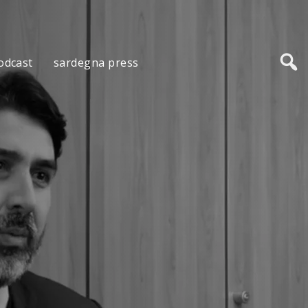
odcast
sardegna press